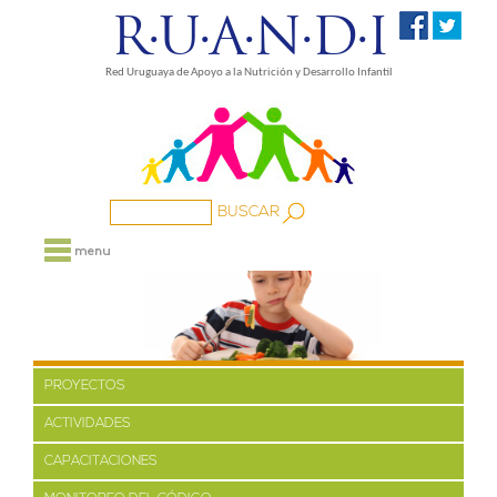
R·U·A·N·D·I
Red Uruguaya de Apoyo a la Nutrición y Desarrollo Infantil
NOSOTROS
PROYECTOS
MEDIOS
FAMILIA
PROYECTOS
BIBLIOTECA
ACTIVIDADES
ENLACES
CAPACITACIONES