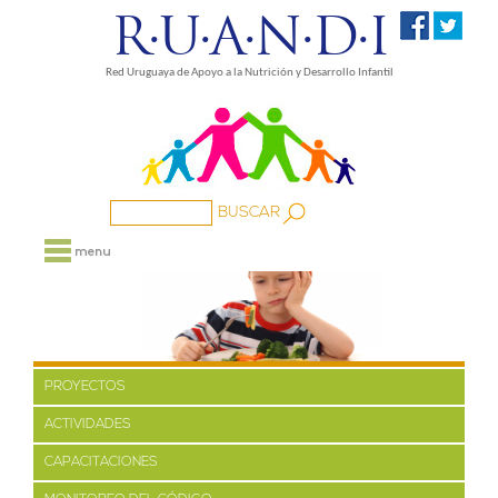
R·U·A·N·D·I
Red Uruguaya de Apoyo a la Nutrición y Desarrollo Infantil
NOSOTROS
PROYECTOS
MEDIOS
FAMILIA
PROYECTOS
BIBLIOTECA
ACTIVIDADES
ENLACES
CAPACITACIONES