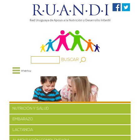
R·U·A·N·D·I
Red Uruguaya de Apoyo a la Nutrición y Desarrollo Infantil
NOSOTROS
PROYECTOS
MEDIOS
FAMILIA
NUTRICIÓN Y SALUD
BIBLIOTECA
EMBARAZO
ENLACES
LACTANCIA