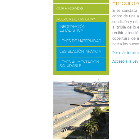
Embarazo
QUÉ HACEMOS
Si se constata
cobro de una a
ACERCA DE URUGUAY
condición y núm
INFORMACIÓN
al triple de lo
ESTADÍSTICA
recibir atenci
cobertura de i
LEYES DE MATERNIDAD
hasta los nueve
LEGISLACIÓN INFANCIA
Por más informa
Acceso a la Le
LEYES ALIMENTACIÓN
SALUDABLE