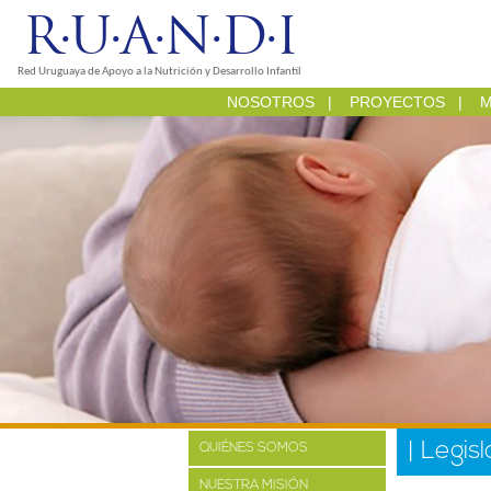
R·U·A·N·D·I
Red Uruguaya de Apoyo a la Nutrición y Desarrollo Infantil
NOSOTROS
|
PROYECTOS
|
M
| Legi
QUIÉNES SOMOS
NUESTRA MISIÓN