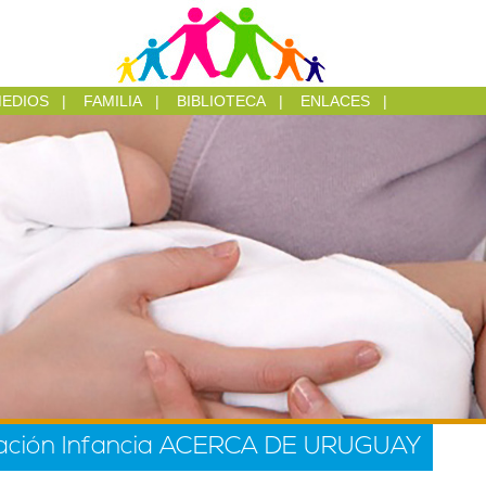
EDIOS
|
FAMILIA
|
BIBLIOTECA
|
ENLACES
|
slación Infancia ACERCA DE URUGUAY