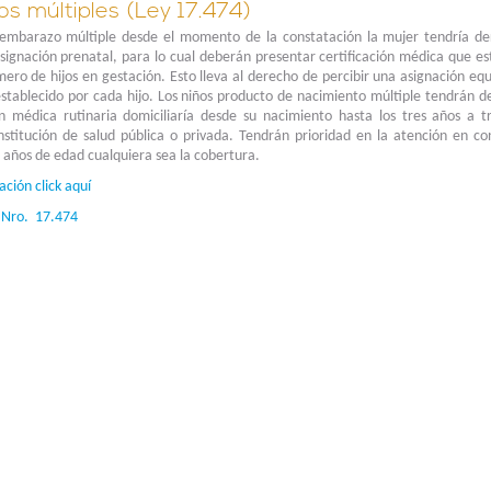
s múltiples (Ley 17.474)
 embarazo múltiple desde el momento de la constatación la mujer tendría de
signación prenatal, para lo cual deberán presentar certificación médica que es
ero de hijos en gestación. Esto lleva al derecho de percibir una asignación eq
 establecido por cada hijo. Los niños producto de nacimiento múltiple tendrán 
ón médica rutinaria domiciliaría desde su nacimiento hasta los tres años a t
nstitución de salud pública o privada. Tendrán prioridad en la atención en con
 años de edad cualquiera sea la cobertura.
ción click aquí
y Nro. 17.474