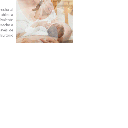
recho al
tablezca
uivalente
derecho a
ravés de
sultorio