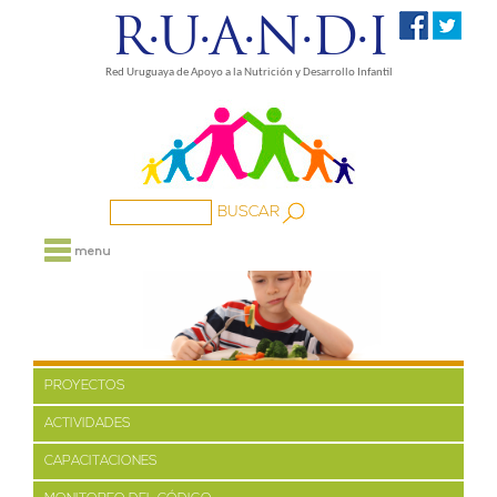
R·U·A·N·D·I
Red Uruguaya de Apoyo a la Nutrición y Desarrollo Infantil
NOSOTROS
PROYECTOS
MEDIOS
FAMILIA
PROYECTOS
BIBLIOTECA
ACTIVIDADES
ENLACES
CAPACITACIONES