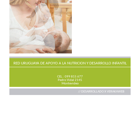
RED URUGUAYA DE APOYO A LA NUTRICION Y DESARROLLO INFANTIL
CEL.: 099 815 677
Pedro Vidal 2145
Montevideo
// DESARROLLADO X
VERAKAWEB