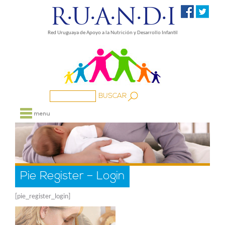
R·U·A·N·D·I
Red Uruguaya de Apoyo a la Nutrición y Desarrollo Infantil
NOSOTROS
PROYECTOS
MEDIOS
FAMILIA
Pie Register – Login
BIBLIOTECA
ENLACES
[pie_register_login]