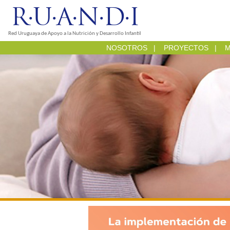
R·U·A·N·D·I
Red Uruguaya de Apoyo a la Nutrición y Desarrollo Infantil
NOSOTROS
|
PROYECTOS
|
M