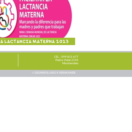
A LACTANCIA MATERNA 2023
CEL.: 099 815 677
Pedro Vidal 2145
Montevideo
// DESARROLLADO X
VERAKAWEB